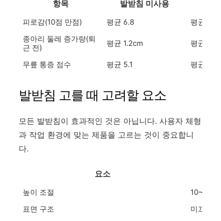
항목
발받침 미사용
발
피로감(10점 만점)
평균 6.8
평균 3.9
종아리 둘레 증가량(퇴
평균 1.2cm
평균 0.5
근 전)
무릎 통증 점수
평균 5.1
평균 3.0
발받침 고를 때 고려할 요소
모든 발받침이 효과적인 것은 아닙니다. 사용자 체형
과 작업 환경에 맞는 제품을 고르는 것이 중요합니
다.
요소
높이 조절
10~20
표면 구조
미끄럼 방