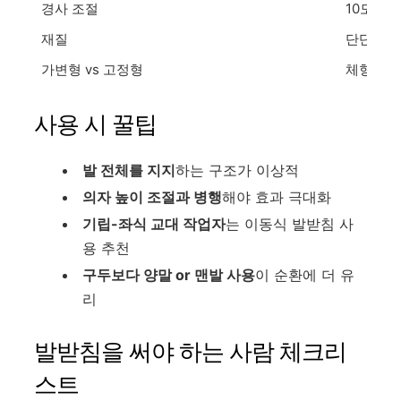
경사 조절
10도~3
재질
단단한 플
가변형 vs 고정형
체형에 맞
사용 시 꿀팁
발 전체를 지지
하는 구조가 이상적
의자 높이 조절과 병행
해야 효과 극대화
기립-좌식 교대 작업자
는 이동식 발받침 사
용 추천
구두보다 양말 or 맨발 사용
이 순환에 더 유
리
발받침을 써야 하는 사람 체크리
스트