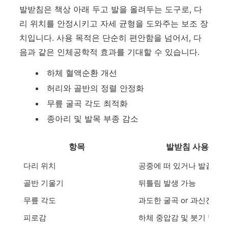
발받침은 책상 아래 두고 발을 올려두는 도구로, 다
리 위치를 안정시키고 자세 균형을 도와주는 보조 장
치입니다. 사용 목적은 단순히 편안함을 넘어서, 다
음과 같은 인체공학적 효과를 기대할 수 있습니다.
하체 혈액순환 개선
허리와 골반의 정렬 안정화
무릎 굴곡 각도 최적화
종아리 및 발목 부종 감소
항목
발받침 사용 전
다리 위치
공중에 떠 있거나 발끝 지
골반 기울기
뒤틀림 발생 가능
무릎 각도
과도한 굴곡 or 과신전 가
피로감
하체 중압감 및 붓기 발생