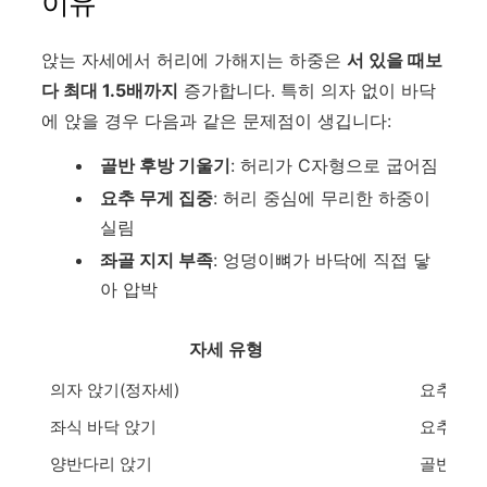
이유
앉는 자세에서 허리에 가해지는 하중은
서 있을 때보
다 최대 1.5배까지
증가합니다. 특히 의자 없이 바닥
에 앉을 경우 다음과 같은 문제점이 생깁니다:
골반 후방 기울기
: 허리가 C자형으로 굽어짐
요추 무게 집중
: 허리 중심에 무리한 하중이
실림
좌골 지지 부족
: 엉덩이뼈가 바닥에 직접 닿
아 압박
자세 유형
의자 앉기(정자세)
요추 곡선
좌식 바닥 앉기
요추 만곡
양반다리 앉기
골반 좌우