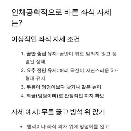
인체공학적으로 바른 좌식 자세
는?
이상적인 좌식 자세 조건
골반 중립 유지
: 골반이 뒤로 말리지 않고 정
렬된 상태
요추 전만 유지
: 허리 곡선이 자연스러운 S자
형태 유지
무릎이 엉덩이보다 낮거나 같은 높이
좌골(엉덩이뼈)로 안정적인 지지 확보
자세 예시: 무릎 꿇고 방석 위 앉기
방석이나 좌식 의자 위에 엉덩이를 얹고