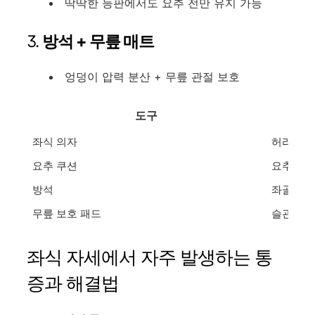
딱딱한 등판에서도 요추 전만 유지 가능
3.
방석 + 무릎 매트
엉덩이 압력 분산 + 무릎 관절 보호
도구
좌식 의자
허리·골반
요추 쿠션
요추 지지
방석
좌골 압력
무릎 보호 패드
슬관절 부
좌식 자세에서 자주 발생하는 통
증과 해결법